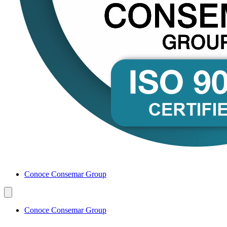
Conoce Consemar Group
Conoce Consemar Group