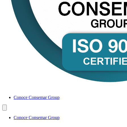
Conoce Consemar Group
Conoce Consemar Group