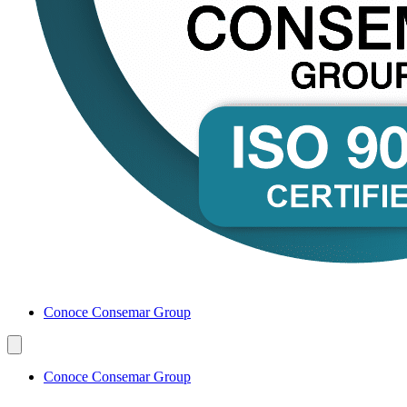
Conoce Consemar Group
Conoce Consemar Group