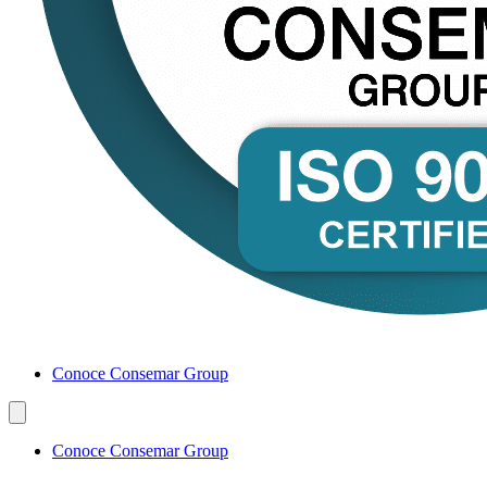
Conoce Consemar Group
Conoce Consemar Group