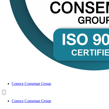
Conoce Consemar Group
Conoce Consemar Group