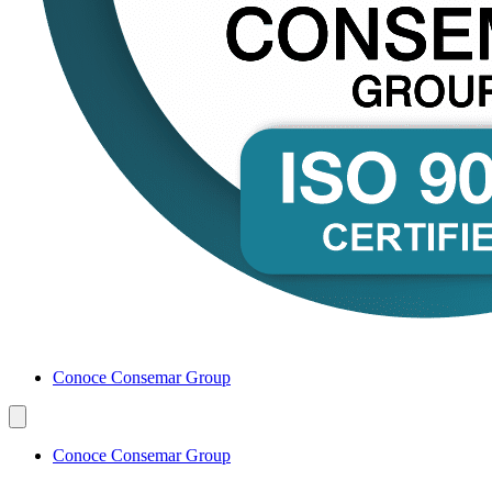
Conoce Consemar Group
Conoce Consemar Group