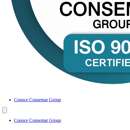
Conoce Consemar Group
Conoce Consemar Group