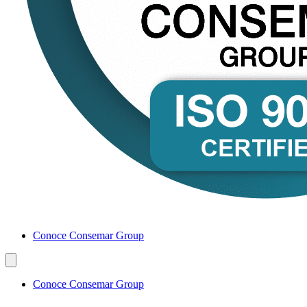
Conoce Consemar Group
Conoce Consemar Group