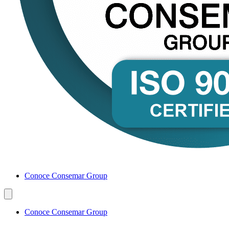
Conoce Consemar Group
Conoce Consemar Group