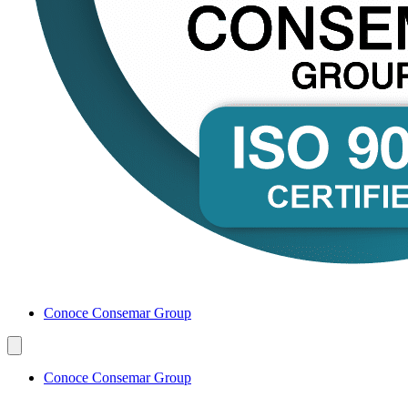
Conoce Consemar Group
Conoce Consemar Group