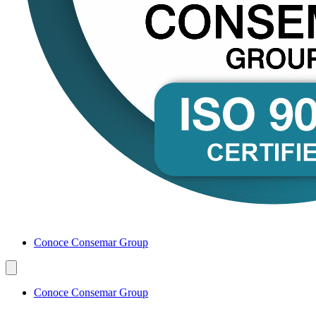
Conoce Consemar Group
Conoce Consemar Group