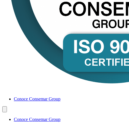
Conoce Consemar Group
Conoce Consemar Group