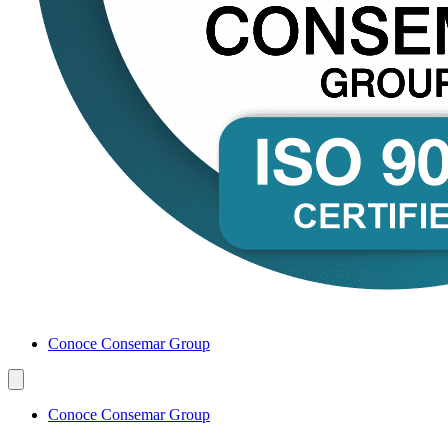
Conoce Consemar Group
Conoce Consemar Group