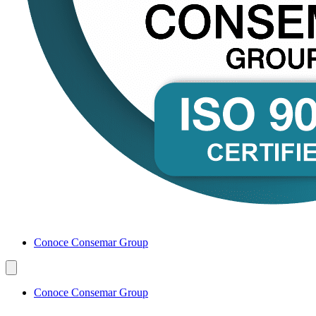
Conoce Consemar Group
Conoce Consemar Group