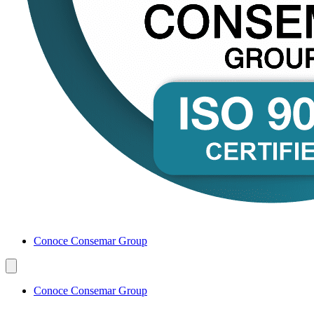
Conoce Consemar Group
Conoce Consemar Group