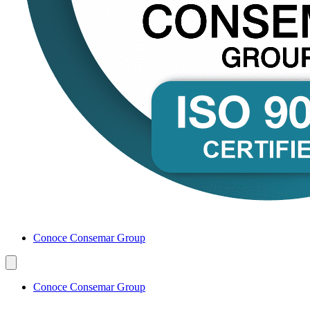
Conoce Consemar Group
Conoce Consemar Group