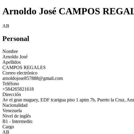
Arnoldo José CAMPOS REGA
AB
Personal
Nombre
Arnoldo José
Apellidos
CAMPOS REGALES
Correo electrónico
arnoldojose857888@gmail.com
Teléfono
+584265821618
Dirección
Av el gran maguey, EDF tcarigua piso 1 aptm 7b, Puerto la Cruz, An
Nacionalidad
Venezuela
Nivel de inglés
B1 - Intermedio
Cargo
AB