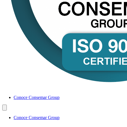
Conoce Consemar Group
Conoce Consemar Group