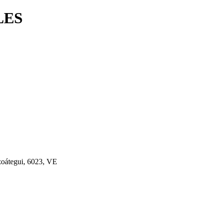
LES
zoátegui, 6023, VE