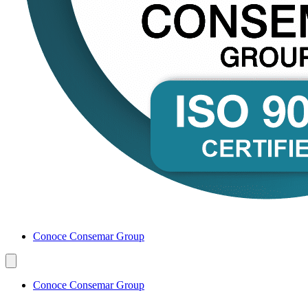
Conoce Consemar Group
Conoce Consemar Group