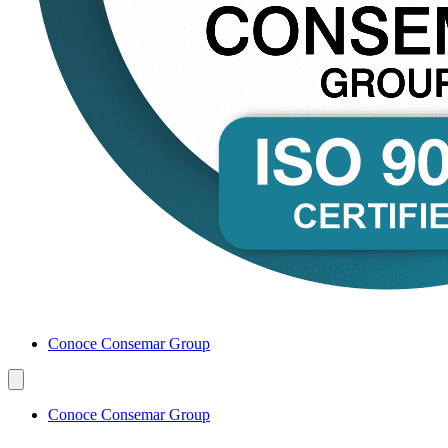
Conoce Consemar Group
Conoce Consemar Group