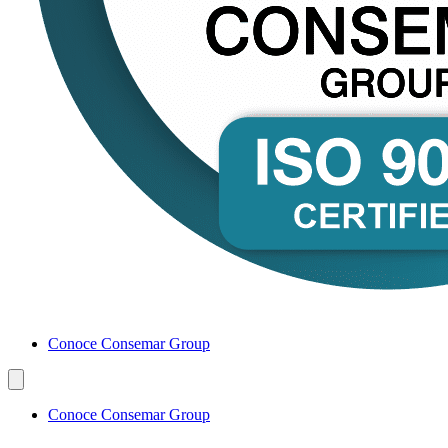
Conoce Consemar Group
Conoce Consemar Group