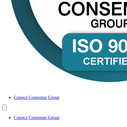
Conoce Consemar Group
Conoce Consemar Group