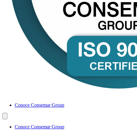
Conoce Consemar Group
Conoce Consemar Group