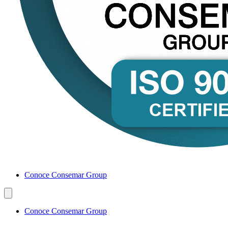
Conoce Consemar Group
Conoce Consemar Group