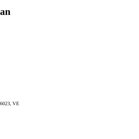
uan
, 6023, VE