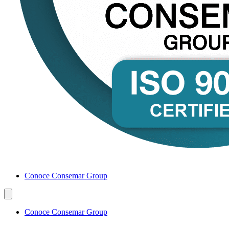
Conoce Consemar Group
Conoce Consemar Group