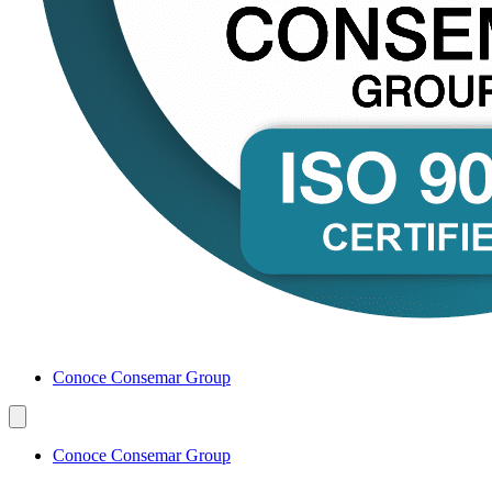
Conoce Consemar Group
Conoce Consemar Group