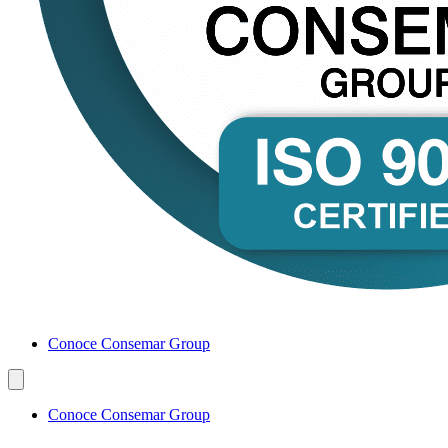
Conoce Consemar Group
Conoce Consemar Group