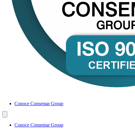
Conoce Consemar Group
Conoce Consemar Group