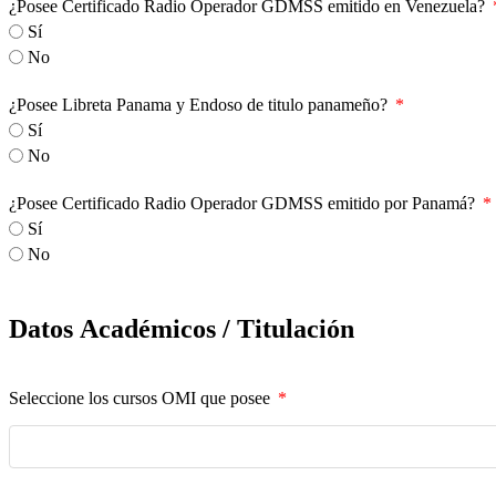
¿Posee Certificado Radio Operador GDMSS emitido en Venezuela?
Sí
No
¿Posee Libreta Panama y Endoso de titulo panameño?
Sí
No
¿Posee Certificado Radio Operador GDMSS emitido por Panamá?
Sí
No
Datos Académicos / Titulación
Seleccione los cursos OMI que posee