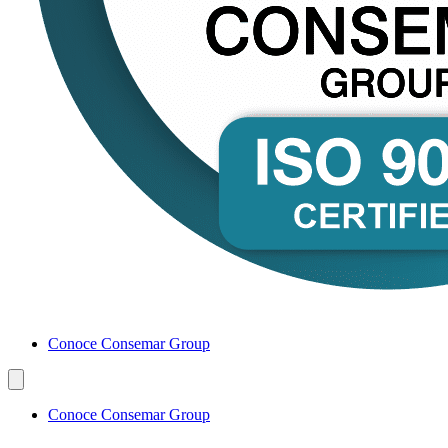
Conoce Consemar Group
Conoce Consemar Group