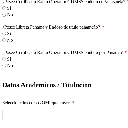
¿Posee Certificado Radio Operador GDMSS emitido en Venezuela?
Sí
No
¿Posee Libreta Panama y Endoso de titulo panameño?
Sí
No
¿Posee Certificado Radio Operador GDMSS emitido por Panamá?
Sí
No
Datos Académicos / Titulación
Seleccione los cursos OMI que posee