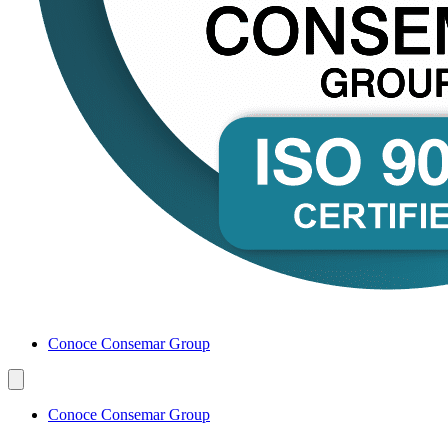
Conoce Consemar Group
Conoce Consemar Group