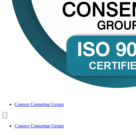
Conoce Consemar Group
Conoce Consemar Group