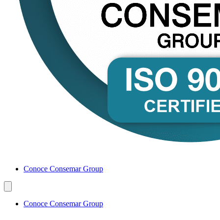
Conoce Consemar Group
Conoce Consemar Group