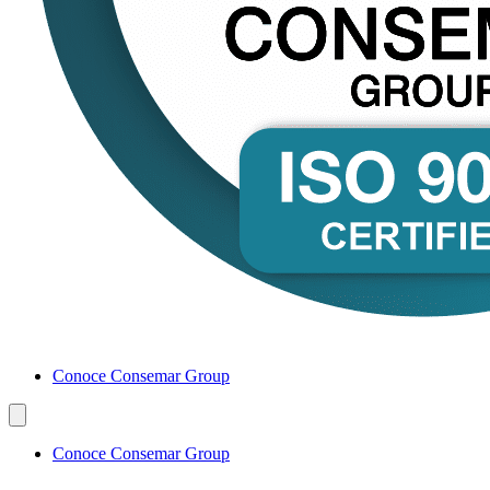
Conoce Consemar Group
Conoce Consemar Group