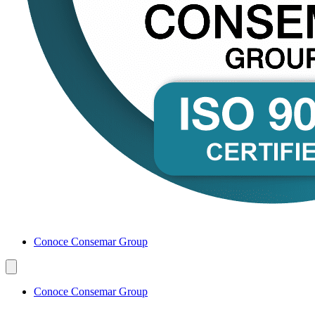
Conoce Consemar Group
Conoce Consemar Group